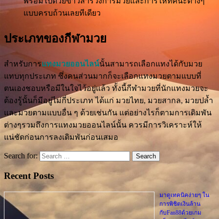
พร้อมไปด้วยข่าวสารวงการมวยและการให้ทัศนะต่างๆ
แบบครบถ้วนเลยทีเดียว
ประเภทของกีฬามวย
สำหรับการ
แทงมวยออนไลน์
นั้นสามารถเลือกแทงได้กับมวย
แทบทุกประเภท ซึ่งคนส่วนมากก็จะเลือกแทงมวยตามแบบที่
ตนเองชอบหรือมีในใจไว้อยู่แล้ว ทั้งนี้กีฬามวยที่นักแทงมวยจะ
ต้องรู้นั้นก็มีอยู่ไม่กี่ประเภท ได้แก่ มวยไทย, มวยสากล, มวยปล้ำ
และมวยตามแบบอื่น ๆ ด้วยเช่นกัน แต่อย่างไรก็ตามการเดิมพัน
ต่างๆรวมถึงการแทงมวยออนไลน์นั้น ควรมีการวิเคราะห์ให้
แน่ชัดก่อนการลงเดิมพันก่อนเสมอ
Search for:
Recent Posts
มาดูเทคนิคง่ายๆ ใน
การพิชิตเงินล้าน
กับFan88ด้วยเกม