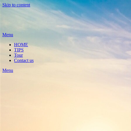
Skip to content
Menu
HOME
TIPS
Tour
Contact us
Menu