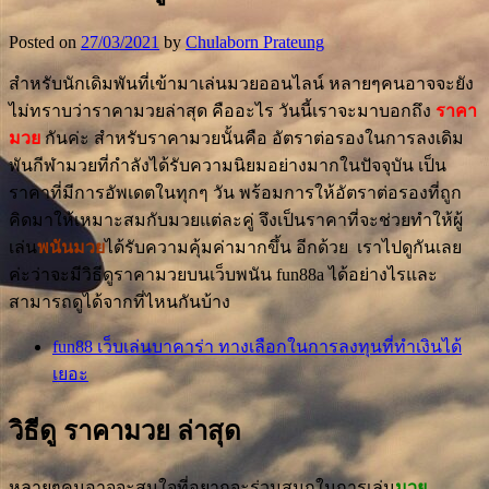
Posted on
27/03/2021
by
Chulaborn Prateung
สำหรับนักเดิมพันที่เข้ามาเล่นมวยออนไลน์ หลายๆคนอาจจะยัง
ไม่ทราบว่าราคามวยล่าสุด คืออะไร วันนี้เราจะมาบอกถึง
ราคา
มวย
กันค่ะ สำหรับราคามวยนั้นคือ อัตราต่อรองในการลงเดิม
พันกีฬามวยที่กำลังได้รับความนิยมอย่างมากในปัจจุบัน เป็น
ราคาที่มีการอัพเดตในทุกๆ วัน พร้อมการให้อัตราต่อรองที่ถูก
คิดมาให้เหมาะสมกับมวยแต่ละคู่ จึงเป็นราคาที่จะช่วยทำให้ผู้
เล่น
พนันมวย
ได้รับความคุ้มค่ามากขึ้น อีกด้วย เราไปดูกันเลย
ค่ะว่าจะมีวิธีดูราคามวยบนเว็บพนัน
fun88a ได้
อย่างไรและ
สามารถดูได้จากที่ไหนกันบ้าง
fun88 เว็บเล่นบาคาร่า ทางเลือกในการลงทุนที่ทำเงินได้
เยอะ
วิธีดู ราคามวย ล่าสุด
หลายๆคนอาจจะสนใจที่อยากจะร่วมสนุกในการเล่น
มวย