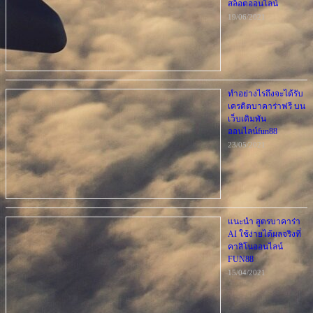
สล็อตออนไลน์
19/06/2021
ทำอย่างไรถึงจะได้รับ
เครดิตบาคาร่าฟรี บน
เว็บเดิมพัน
ออนไลน์fun88
23/05/2021
แนะนำ สูตรบาคาร่า
AI ใช้ง่ายได้ผลจริงที่
คาสิโนออนไลน์
FUN88
15/04/2021